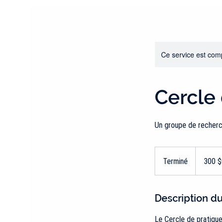
Ce service est comp
Cercle 
Un groupe de recherch
300
dollars
Terminé
T
300 
canadiens
e
r
m
Description du
i
Le Cercle de pratique
n