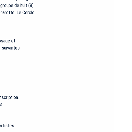
 groupe de huit (8)
 Charette. Le Cercle
issage et
 suivantes:
nscription.
s.
artistes