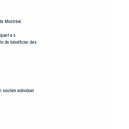
de Montréal.
ipant·e·s
fin de bénéficier des
 soutien individuel