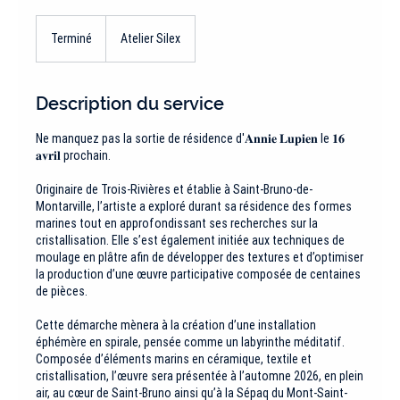
Terminé
T
Atelier Silex
e
r
m
Description du service
i
n
Ne manquez pas la sortie de résidence d'𝐀𝐧𝐧𝐢𝐞 𝐋𝐮𝐩𝐢𝐞𝐧 le 𝟏𝟔
é
𝐚𝐯𝐫𝐢𝐥 prochain.
Originaire de Trois-Rivières et établie à Saint-Bruno-de-
Montarville, l’artiste a exploré durant sa résidence des formes
marines tout en approfondissant ses recherches sur la
cristallisation. Elle s’est également initiée aux techniques de
moulage en plâtre afin de développer des textures et d’optimiser
la production d’une œuvre participative composée de centaines
de pièces.
Cette démarche mènera à la création d’une installation
éphémère en spirale, pensée comme un labyrinthe méditatif.
Composée d’éléments marins en céramique, textile et
cristallisation, l’œuvre sera présentée à l’automne 2026, en plein
air, au cœur de Saint-Bruno ainsi qu’à la Sépaq du Mont-Saint-