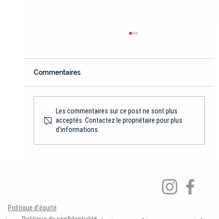
Rapport d'activité 2025-2026
Chère communauté Silex, C'est avec plaisir que nous
partageons avec vous notre rapport d'activité 2025-
Commentaires
2026! Bravo à toute l'équipe et aux membres, ainsi
qu'aux artistes et aux partenaires impliqué·es
Les commentaires sur ce post ne sont plus
acceptés. Contactez le propriétaire pour plus
d'informations.
Politique d'équité
Politique de confidentialité