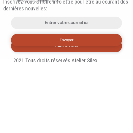
Inscrivez-vous à notre infolettre pour être au courant des
dernières nouvelles:
Envoyer
Faire un don
2021.Tous droits réservés Atelier Silex