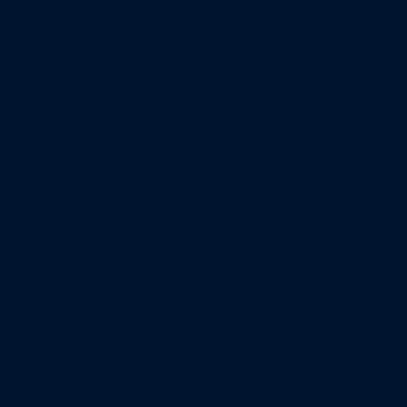
Plus de
35 ans au
service
des
artistes