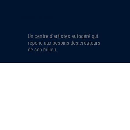
Artistes membres
Un centre d'artistes autogéré qui
répond aux besoins des créateurs
de son milieu.
7
Ateliers spécialisés
L’Atelier Silex est doté de grands
espaces de création
multidisciplinaires et spécialisés.