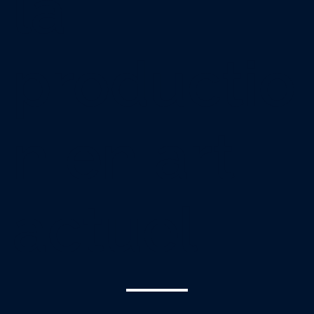
la
productio
n en art
actuel