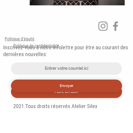
Politique d'équité
Politique de confidentialité
Inscrivez-vous à notre infolettre pour être au courant des
dernières nouvelles:
Envoyer
Faire un don
2021.Tous droits réservés Atelier Silex