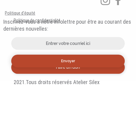
Politique d'équité
Politique de confidentialité
Inscrivez-vous à notre infolettre pour être au courant des
dernières nouvelles:
Envoyer
Faire un don
2021.Tous droits réservés Atelier Silex