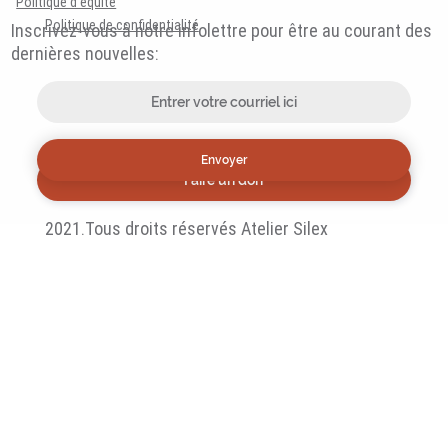
Politique d'équité
Politique de confidentialité
Inscrivez-vous à notre infolettre pour être au courant des
dernières nouvelles:
Envoyer
Faire un don
2021.Tous droits réservés Atelier Silex