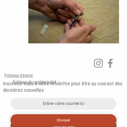
Politique d'équité
Politique de confidentialité
Inscrivez-vous à notre infolettre pour être au courant des
dernières nouvelles:
Envoyer
Faire un don