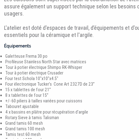
assure également un support technique selon les besoins 
usagers.
L'atelier est doté d'espaces de travail, d’équipements et d'ou
essentiels pour la céramique et l'argile.
Équipements
Galetteuse Frema 30 po
Profileuse Stainless North Star avec matrices
Tour à potier électrique Shimpo RK-Whisper
Tour à potier électrique Crusader
Four test Schola 10"x10"x4.5"
Four électronique Tucker’s Cone Art 2327D de 23’’
15 x tablettes de four 21’’
8 x tablettes de four 15’’
+/- 60 piliers à tailles variées pour cuissons
Tabouret ajustable
4 x bassins en plâtre pour récupération d’argile
Rotary Sieve à tamis Talisman
Grand tamis 60 mesh
Grand tamis 100 mesh
Tamis test 60 mesh