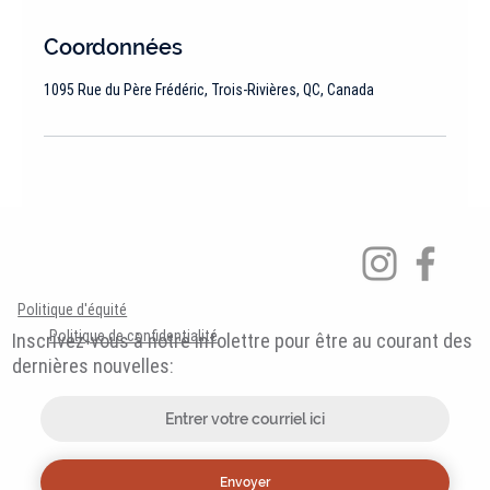
Coordonnées
1095 Rue du Père Frédéric, Trois-Rivières, QC, Canada
Politique d'équité
Politique de confidentialité
Inscrivez-vous à notre infolettre pour être au courant des
dernières nouvelles:
Envoyer